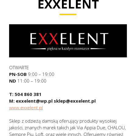
EXXELENT
OTWARTE
PN-SOB
9:00 – 19:00
ND
11:00 – 19:00
T: 504 860 381
M: exxelent@wp.pl sklep@exxelent.pl
www.exxelent.pl
Sklep z odzieżą damską oferujący produkty wysokiej
jakości, znanych marek takich jak Via Appia Due, CHALOU,
Sempre Piu, Loft, oraz wiele innych. Oferujemy również