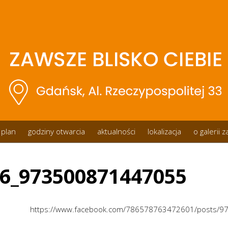
plan
godziny otwarcia
aktualności
lokalizacja
o galerii 
6_973500871447055
https://www.facebook.com/786578763472601/posts/