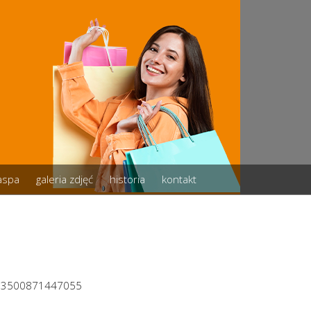
zaspa
galeria zdjęć
historia
kontakt
973500871447055