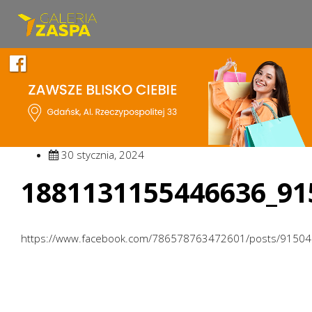
30 stycznia, 2024
1881131155446636_91
https://www.facebook.com/786578763472601/posts/9150