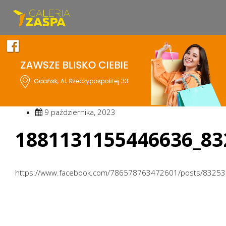
9 października, 2023
1881131155446636_83
https://www.facebook.com/786578763472601/posts/8325