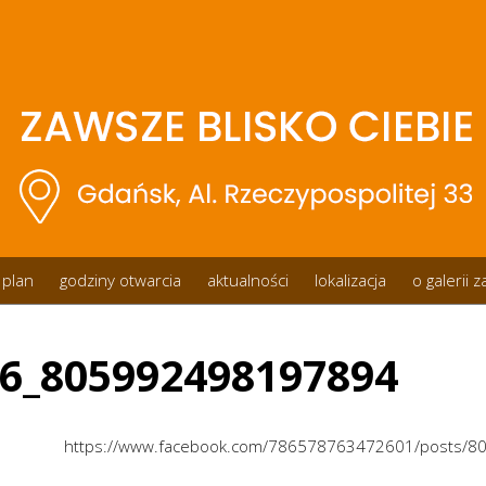
plan
godziny otwarcia
aktualności
lokalizacja
o galerii 
6_805992498197894
https://www.facebook.com/786578763472601/posts/