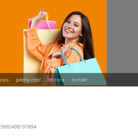
zaspa
galeria zdjęć
historia
kontakt
805992498197894