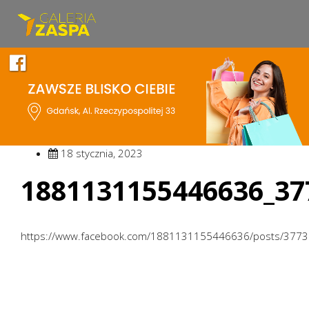
18 stycznia, 2023
1881131155446636_37
https://www.facebook.com/1881131155446636/posts/377