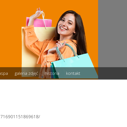
zaspa
galeria zdjęć
historia
kontakt
/3716901151869618/