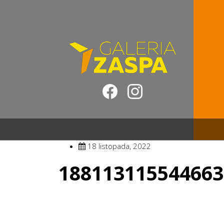
18 listopada, 2022
188113115544663