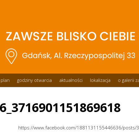
plan
godziny otwarcia
aktualności
lokalizacja
o galerii 
6_3716901151869618
https://www.facebook.com/1881131155446636/posts