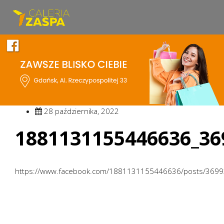
28 października, 2022
1881131155446636_36
https://www.facebook.com/1881131155446636/posts/369