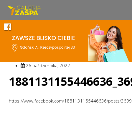
26 października, 2022
1881131155446636_36
https://www.facebook.com/1881131155446636/posts/369