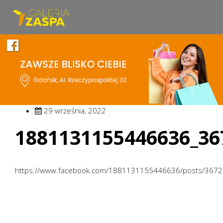
29 września, 2022
1881131155446636_36
https://www.facebook.com/1881131155446636/posts/367