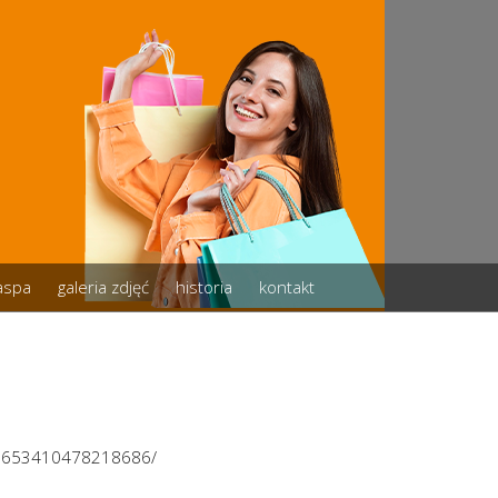
zaspa
galeria zdjęć
historia
kontakt
/3653410478218686/