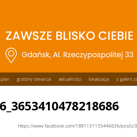
plan
godziny otwarcia
aktualności
lokalizacja
o galerii 
6_3653410478218686
https://www.facebook.com/1881131155446636/posts