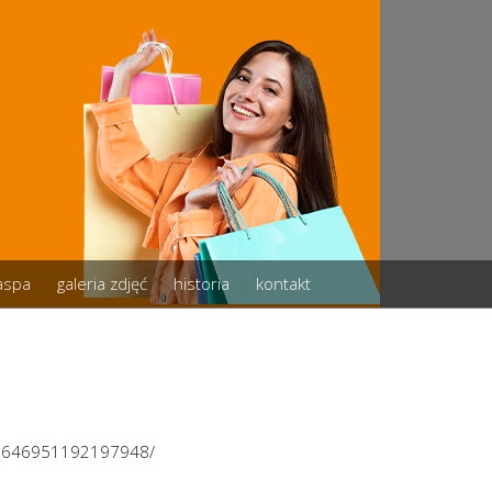
zaspa
galeria zdjęć
historia
kontakt
/3646951192197948/