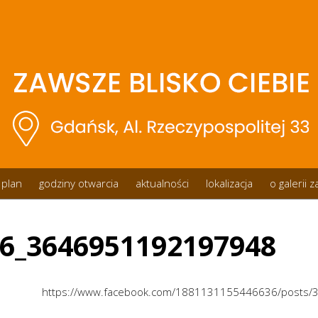
plan
godziny otwarcia
aktualności
lokalizacja
o galerii 
6_3646951192197948
https://www.facebook.com/1881131155446636/posts