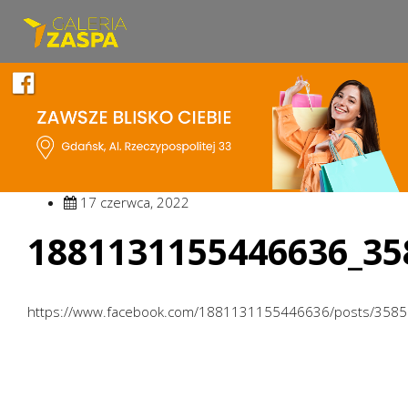
17 czerwca, 2022
1881131155446636_35
https://www.facebook.com/1881131155446636/posts/358