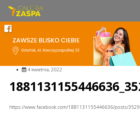
4 kwietnia, 2022
1881131155446636_35
https://www.facebook.com/1881131155446636/posts/352