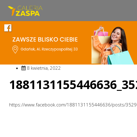
8 kwietnia, 2022
1881131155446636_35
https://www.facebook.com/1881131155446636/posts/352