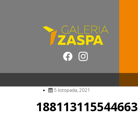
5 listopada, 2021
188113115544663