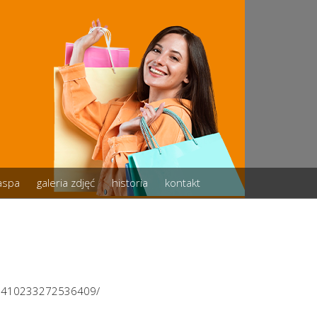
zaspa
galeria zdjęć
historia
kontakt
/3410233272536409/