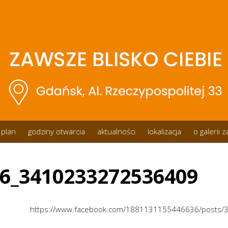
plan
godziny otwarcia
aktualności
lokalizacja
o galerii 
6_3410233272536409
https://www.facebook.com/1881131155446636/posts