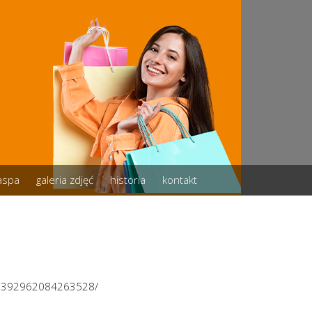
zaspa
galeria zdjęć
historia
kontakt
/3392962084263528/