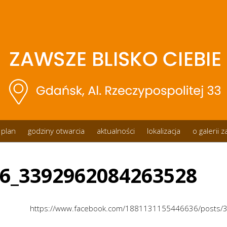
plan
godziny otwarcia
aktualności
lokalizacja
o galerii 
6_3392962084263528
https://www.facebook.com/1881131155446636/posts