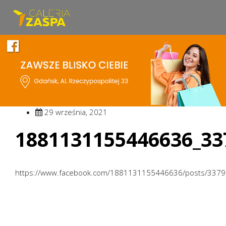
29 września, 2021
1881131155446636_33
https://www.facebook.com/1881131155446636/posts/337