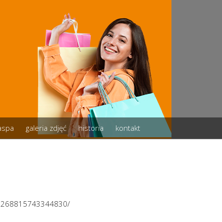
zaspa
galeria zdjęć
historia
kontakt
/3268815743344830/