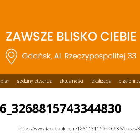
plan
godziny otwarcia
aktualności
lokalizacja
o galerii 
6_3268815743344830
https://www.facebook.com/1881131155446636/posts