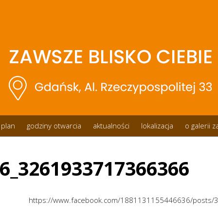
plan
godziny otwarcia
aktualności
lokalizacja
o galerii 
6_3261933717366366
https://www.facebook.com/1881131155446636/posts