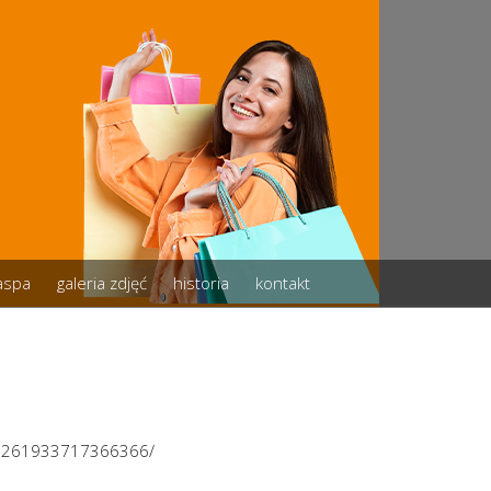
zaspa
galeria zdjęć
historia
kontakt
/3261933717366366/