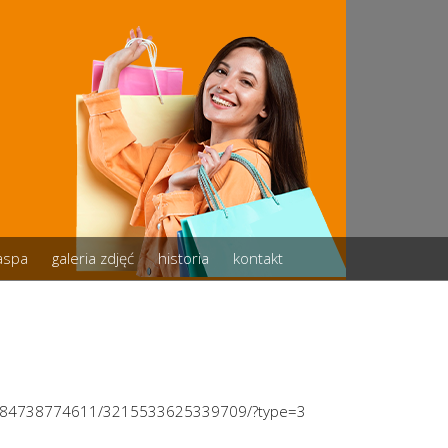
zaspa
galeria zdjęć
historia
kontakt
81184738774611/3215533625339709/?type=3