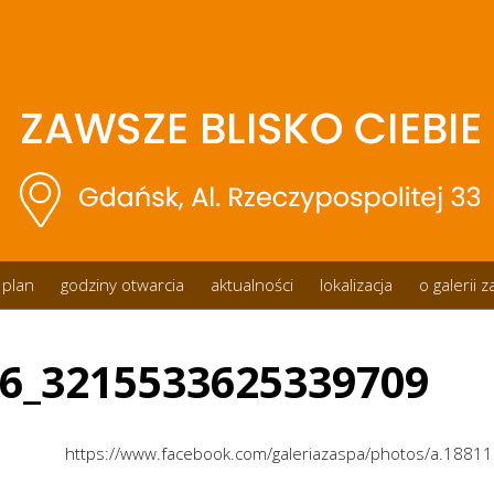
plan
godziny otwarcia
aktualności
lokalizacja
o galerii 
6_3215533625339709
https://www.facebook.com/galeriazaspa/photos/a.18