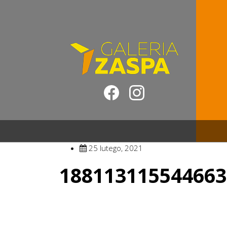
25 lutego, 2021
188113115544663