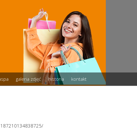
zaspa
galeria zdjęć
historia
kontakt
/3187210134838725/