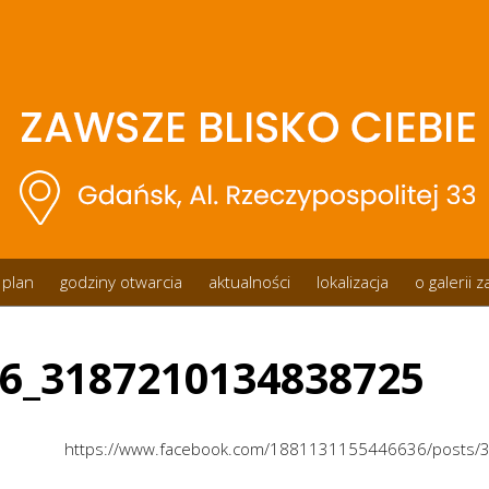
plan
godziny otwarcia
aktualności
lokalizacja
o galerii 
6_3187210134838725
https://www.facebook.com/1881131155446636/posts