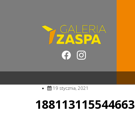
19 stycznia, 2021
188113115544663