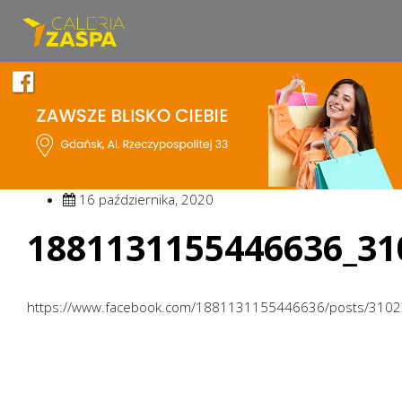
16 października, 2020
1881131155446636_31
https://www.facebook.com/1881131155446636/posts/310