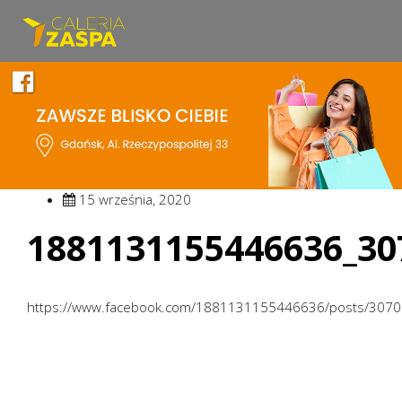
15 września, 2020
1881131155446636_30
https://www.facebook.com/1881131155446636/posts/307