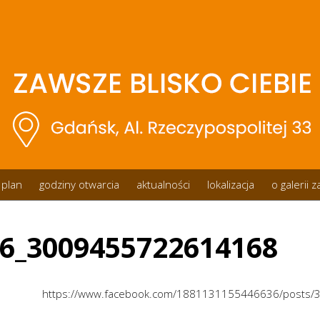
plan
godziny otwarcia
aktualności
lokalizacja
o galerii 
6_3009455722614168
https://www.facebook.com/1881131155446636/posts