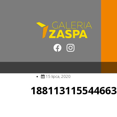
15 lipca, 2020
188113115544663