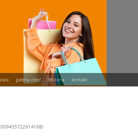
zaspa
galeria zdjęć
historia
kontakt
/3009455722614168/