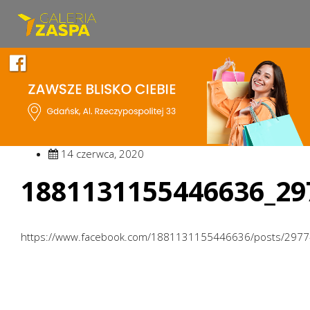
14 czerwca, 2020
1881131155446636_29
https://www.facebook.com/1881131155446636/posts/297