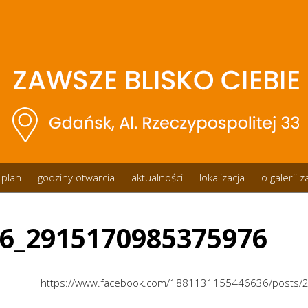
plan
godziny otwarcia
aktualności
lokalizacja
o galerii 
6_2915170985375976
https://www.facebook.com/1881131155446636/posts