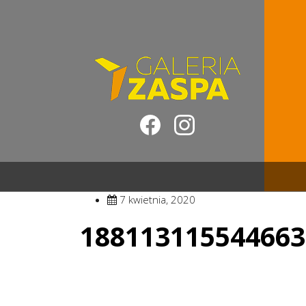
7 kwietnia, 2020
188113115544663