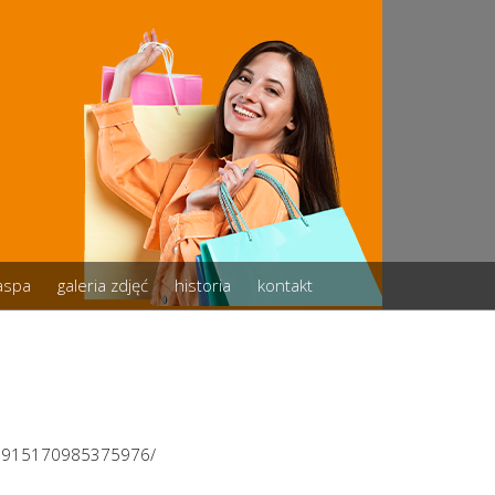
zaspa
galeria zdjęć
historia
kontakt
/2915170985375976/