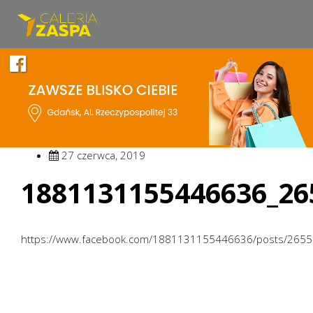
27 czerwca, 2019
1881131155446636_26
https://www.facebook.com/1881131155446636/posts/265