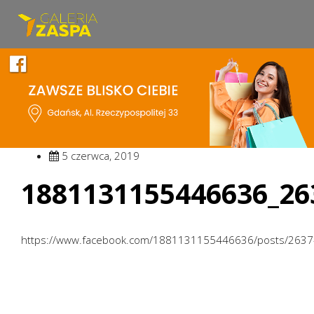
5 czerwca, 2019
1881131155446636_26
https://www.facebook.com/1881131155446636/posts/263