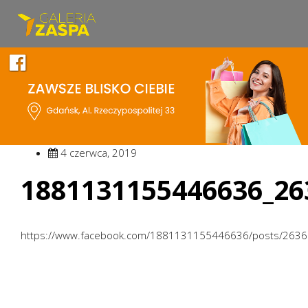
4 czerwca, 2019
1881131155446636_26
https://www.facebook.com/1881131155446636/posts/263