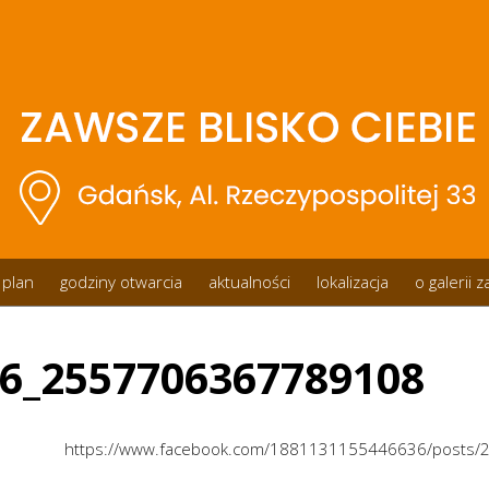
plan
godziny otwarcia
aktualności
lokalizacja
o galerii 
6_2557706367789108
https://www.facebook.com/1881131155446636/posts