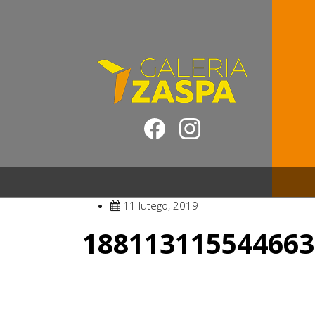
11 lutego, 2019
188113115544663