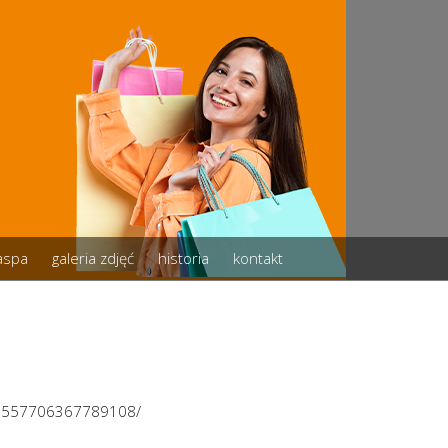
zaspa
galeria zdjęć
historia
kontakt
/2557706367789108/