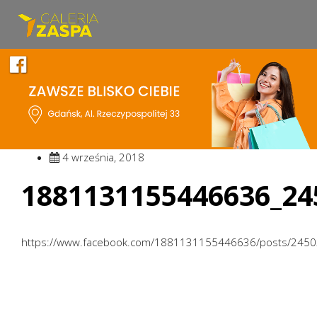
4 września, 2018
1881131155446636_24
https://www.facebook.com/1881131155446636/posts/245