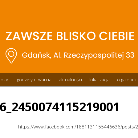
plan
godziny otwarcia
aktualności
lokalizacja
o galerii 
6_2450074115219001
https://www.facebook.com/1881131155446636/posts