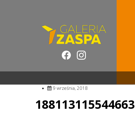
9 września, 2018
188113115544663