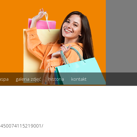
zaspa
galeria zdjęć
historia
kontakt
/2450074115219001/