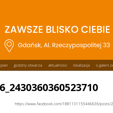
plan
godziny otwarcia
aktualności
lokalizacja
o galerii 
6_2430360360523710
https://www.facebook.com/1881131155446636/posts