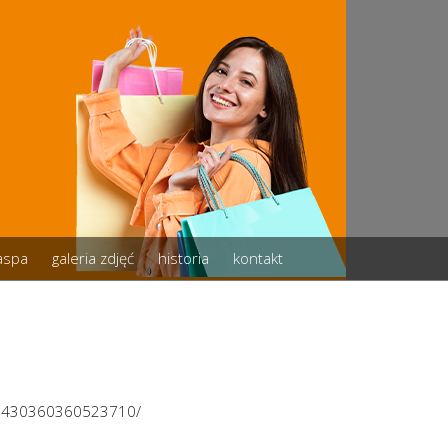
zaspa
galeria zdjęć
historia
kontakt
/2430360360523710/