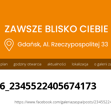
plan
godziny otwarcia
aktualności
lokalizacja
o galerii 
6_2345522405674173
https://www.facebook.com/galeriazaspa/posts/234552