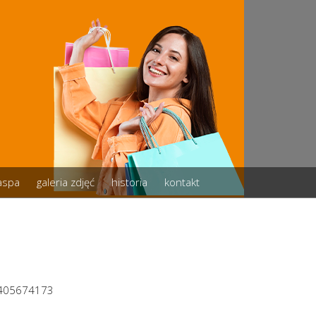
zaspa
galeria zdjęć
historia
kontakt
2405674173