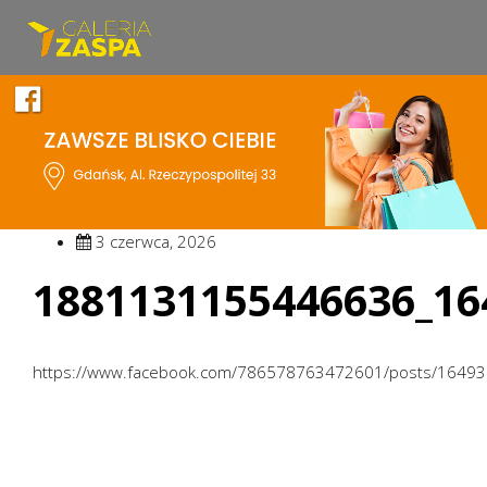
3 czerwca, 2026
1881131155446636_16
https://www.facebook.com/786578763472601/posts/1649