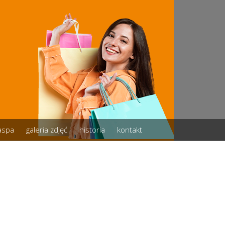
zaspa
galeria zdjęć
historia
kontakt