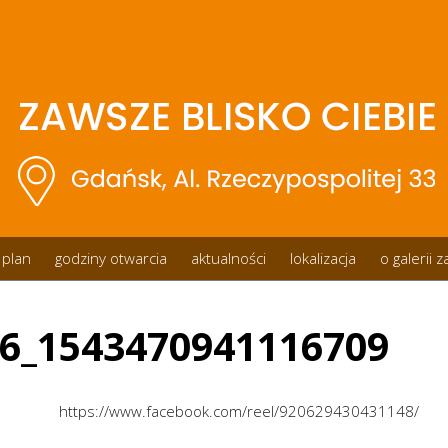
plan
godziny otwarcia
aktualności
lokalizacja
o galerii 
6_1543470941116709
https://www.facebook.com/reel/920629430431148/