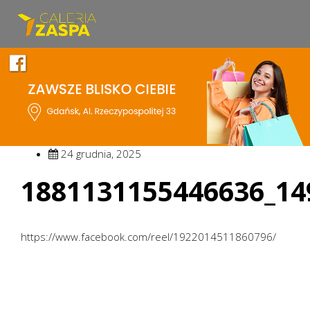
24 grudnia, 2025
1881131155446636_14
https://www.facebook.com/reel/1922014511860796/