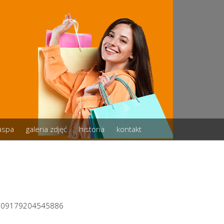
zaspa
galeria zdjęć
historia
kontakt
1209179204545886