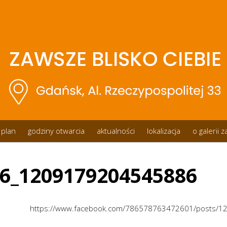
plan
godziny otwarcia
aktualności
lokalizacja
o galerii 
6_1209179204545886
https://www.facebook.com/786578763472601/posts/